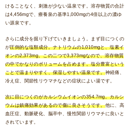
けることなく、刺激が少ない温泉です。溶存物質の合計
は4,456mgで、療養泉の基準1,000mgの4倍以上の濃ゆ
い源泉です。
さらに成分を掘り下げていきましょう。まず目につくの
が
圧倒的な塩類成分。ナトリウムの1,010mgと、塩素イ
オンの2,373mg。この二つで3,373mgなので、溶存物質
の中でかなりのボリュームを占めます。塩分豊富という
ことで温まりやすく、保湿しやすい温泉です。
神経痛、
冷え症、関節性リウマチなどの症状によい湯です。
次に目につくのがカルシウムイオンの354.7mg。カルシ
ウムは鎮痛効果があるので傷に良さそうです。
他に、高
血圧症、動脈硬化、脳卒中、慢性関節リウマチに良いと
されています。