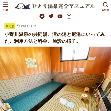
MENU
SEARCH
2022.12.16
共同湯
小野川温泉の共同湯、滝の湯と尼湯にいってみ
た。利用方法と料金、施設の様子。