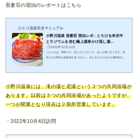
吾妻荘の宿泊のレポートはこちら
ひとり温泉完全マニュアル
小野川温泉 吾妻荘 宿泊レポ - とろける米沢牛
とラジウムを含む極上源泉かけ流し湯...
2022年12月11日
こんにちは。竜也です。読んでいただいて、ありが湯ございます。自
分だけの特別な温泉地を見つけたい。分かる人だけわかる個性的な温
泉で、食事も美味しい、そんな温泉地を探している人におすすめなの
が小野川温泉です。小野川温泉の歴史は約1200年ほど昔、平安時代の
承和（834年〜848年）に遡ります。かの絶世の美女として有名な小野
小町が、父を探して京都から東北に向かう旅の途中で病に倒れてしま
います。その際に、薬師如来が夢枕に立ち、導きに寄って発見された
小野川温泉には、滝の湯と尼湯という２つの共同浴場が
のがこの小野川温泉ということらしいです。そこで、小野小町が病
あります。以前は３つの共同浴場があったようですが、
を...
一つが閉業となり現在は２箇所営業しています。
・2022年10月4日訪問