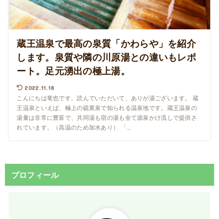
蔵王温泉で最高の泉質「かわらや」を紹介
します。泉質や隣の川原湯との違いもレポ
ート。足元湧出の極上湯。
2022.11.18
こんにちは竜也です。読んでいただいて、ありが湯ございます。 蔵
王温泉といえば、極上の硫黄泉で知られる温泉地です。蔵王温泉の
湯量は非常に豊富で、共同湯も宿の湯も全て源泉かけ流しで提供さ
れています。（高温のため加水あり） 「...
プロフィール