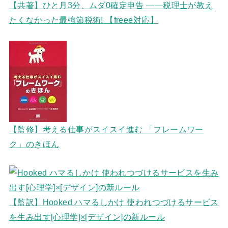
【共著】ひと月3分、ムダ0確定申告 ――税理士が教え
たくなかった最強節税術! 【freee対応】
【監修】考える仕事がスイスイ進む 「フレームワー
ク」のきほん
【監訳】Hooked ハマるしかけ 使われつづけるサービス
を生み出す[心理学]×[デザイン]の新ルール