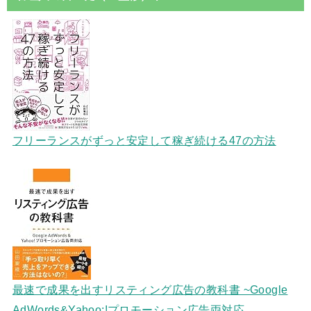
フリーランスがずっと安定して稼ぎ続ける47の方法
最速で成果を出すリスティング広告の教科書 ~Google
AdWords&Yahoo;!プロモーション広告両対応