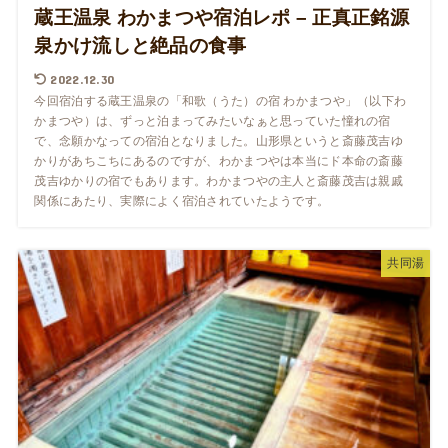
蔵王温泉 わかまつや宿泊レポ – 正真正銘源
泉かけ流しと絶品の食事
2022.12.30
今回宿泊する蔵王温泉の「和歌（うた）の宿 わかまつや」（以下わ
かまつや）は、ずっと泊まってみたいなぁと思っていた憧れの宿
で、念願かなっての宿泊となりました。山形県というと斎藤茂吉ゆ
かりがあちこちにあるのですが、わかまつやは本当にド本命の斎藤
茂吉ゆかりの宿でもあります。わかまつやの主人と斎藤茂吉は親戚
関係にあたり、実際によく宿泊されていたようです。
共同湯